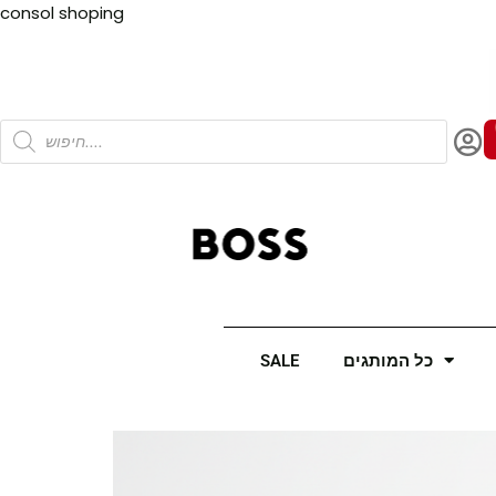
Skip
consol
shoping
to
content
Products
search
כל המותגים
SALE